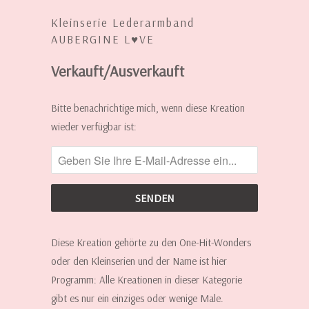
Kleinserie Lederarmband
AUBERGINE L♥VE
Verkauft/Ausverkauft
INFORMIERE
Bitte benachrichtige mich, wenn diese Kreation
MICH,
wieder verfügbar ist:
WENN
DIESE
KREATION
WIEDER
ERHÄLTLICH
IST:
Diese Kreation gehörte zu den One-Hit-Wonders
oder den Kleinserien und der Name ist hier
Programm: Alle Kreationen in dieser Kategorie
gibt es nur ein einziges oder wenige Male.