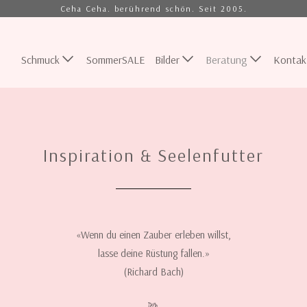
Ceha Ceha. berührend schön. Seit 2005.
Schmuck
SommerSALE
Bilder
Beratung
Kontak
Inspiration & Seelenfutter
«Wenn du einen Zauber erleben willst,
lasse deine Rüstung fallen.»
(Richard Bach)