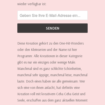
MICH,
wieder verfügbar ist:
WENN
DIESE
KREATION
WIEDER
ERHÄLTLICH
IST:
Diese Kreation gehört zu den One-Hit-Wonders
oder den Kleinserien und der Name ist hier
Programm: Alle Kreationen in dieser Kategorie
gibt es nur ein einziges oder wenige Male.
Manchmal sind es ganz schlichte Schönheiten,
manchmal sehr üppige, manchmal leise, manchmal
laute. Doch eines haben sie alle gemeinsam: Wer
sich eine von ihnen anlacht, hat definitiv eine
Kreation voll mit kreativem Ceha Ceha Geist und
Seele, erschaffen aus dem ganz aktuellen Moment