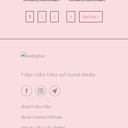
1
2
3
…
9
Nächste »
Folge Ceha Ceha auf Social Media:
about Ceha Ceha
about Corinne Hofmann
Wie du Ceha Ceha findest